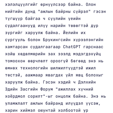
хэлэлцүүлгийг өрнүүлсээр байна. Олон
нийтийн дунд "ажлын байрны сүйрэл" гэсэн
түгшүүр байгаа ч сүүлийн үеийн
судалгаанууд илүү нарийн төвөгтэй дүр
зургийг харуулж байна. Йелийн их
сургууль болон Брукингсийн хүрээлэнгийн
хамтарсан судалгаагаар ChatGPT гарснаас
хойш хөдөлмөрийн зах зээлд мэдэгдэхүйц
томоохон өөрчлөлт ороогүй бөгөөд энэ нь
өмнөх технологийн шилжилтүүдтэй ижил
төстэй, аажмаар явагдах үйл явц болохыг
харуулж байна. Гэсэн хэдий ч Дэлхийн
Эдийн Засгийн Форум "ажиллах хүчний
хоёрдмол сорилт"-ыг онцолж байна. Энэ нь
уламжлалт ажлын байранд илүүдэл үүсэж,
харин хиймэл оюунтай холбоотой ур