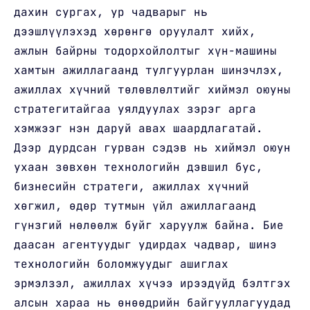
дахин сургах, ур чадварыг нь
дээшлүүлэхэд хөрөнгө оруулалт хийх,
ажлын байрны тодорхойлолтыг хүн-машины
хамтын ажиллагаанд тулгуурлан шинэчлэх,
ажиллах хүчний төлөвлөлтийг хиймэл оюуны
стратегитайгаа уялдуулах зэрэг арга
хэмжээг нэн даруй авах шаардлагатай.
Дээр дурдсан гурван сэдэв нь хиймэл оюун
ухаан зөвхөн технологийн дэвшил бус,
бизнесийн стратеги, ажиллах хүчний
хөгжил, өдөр тутмын үйл ажиллагаанд
гүнзгий нөлөөлж буйг харуулж байна. Бие
даасан агентуудыг удирдах чадвар, шинэ
технологийн боломжуудыг ашиглах
эрмэлзэл, ажиллах хүчээ ирээдүйд бэлтгэх
алсын хараа нь өнөөдрийн байгууллагуудад