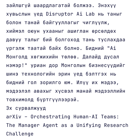
зайлшгүй шаардлагатай болжээ. Энэхүү
хувьслын үед Disruptor Ai Lab нь таныг
болон танай байгууллагыг чиглүүлж,
хиймэл оюун ухааныг ашиглан өрсөлдөх
давуу талыг бий болгоход тань туслахдаа
үргэлж таатай байх болно. Бидний "Ai
Монголд хөгжихийн төлөө. Далайд дусал
нэмэр!" уриан дор Монголын бизнесүүдийг
шинэ технологийн эрин үед бэлтгэх нь
бидний гол зорилго юм. Илүү их мэдээ,
мэдээлэл авахыг хүсвэл манай мэдээллийн
товхимолд бүртгүүлээрэй.
Эх сурвалжууд
arXiv – Orchestrating Human-AI Teams:
The Manager Agent as a Unifying Research
Challenge