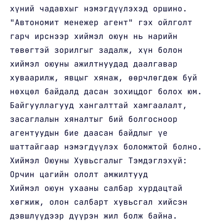
хүний чадавхыг нэмэгдүүлэхэд оршино.
"Автономит менежер агент" гэх ойлголт
гарч ирснээр хиймэл оюун нь нарийн
төвөгтэй зорилгыг задалж, хүн болон
хиймэл оюуны ажилтнуудад даалгавар
хуваарилж, явцыг хянаж, өөрчлөгдөж буй
нөхцөл байдалд дасан зохицдог болох юм.
Байгууллагууд хангалттай хамгаалалт,
засаглалын хяналтыг бий болгосноор
агентуудын бие даасан байдлыг үе
шаттайгаар нэмэгдүүлэх боломжтой болно.
Хиймэл Оюуны Хувьсгалыг Тэмдэглэхүй:
Орчин цагийн ололт амжилтууд
Хиймэл оюун ухааны салбар хурдацтай
хөгжиж, олон салбарт хувьсгал хийсэн
дэвшлүүдээр дүүрэн жил болж байна.