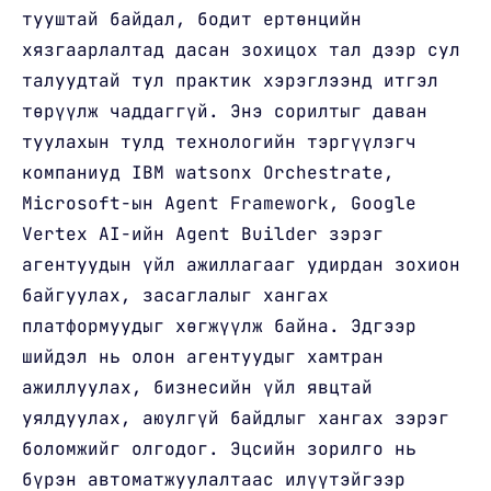
тууштай байдал, бодит ертөнцийн
хязгаарлалтад дасан зохицох тал дээр сул
талуудтай тул практик хэрэглээнд итгэл
төрүүлж чаддаггүй. Энэ сорилтыг даван
туулахын тулд технологийн тэргүүлэгч
компаниуд IBM watsonx Orchestrate,
Microsoft-ын Agent Framework, Google
Vertex AI-ийн Agent Builder зэрэг
агентуудын үйл ажиллагааг удирдан зохион
байгуулах, засаглалыг хангах
платформуудыг хөгжүүлж байна. Эдгээр
шийдэл нь олон агентуудыг хамтран
ажиллуулах, бизнесийн үйл явцтай
уялдуулах, аюулгүй байдлыг хангах зэрэг
боломжийг олгодог. Эцсийн зорилго нь
бүрэн автоматжуулалтаас илүүтэйгээр