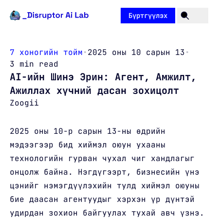
Агуулга руу очих
Бүртгүүлэх
7 хоногийн тойм
•
2025 оны 10 сарын 13
•
3 min read
AI-ийн Шинэ Эрин: Агент, Амжилт,
Ажиллах хүчний дасан зохицолт
Zoogii
2025 оны 10-р сарын 13-ны өдрийн
мэдээгээр бид хиймэл оюун ухааны
технологийн гурван чухал чиг хандлагыг
онцолж байна. Нэгдүгээрт, бизнесийн үнэ
цэнийг нэмэгдүүлэхийн тулд хиймэл оюуны
бие даасан агентуудыг хэрхэн үр дүнтэй
удирдан зохион байгуулах тухай авч үзнэ.