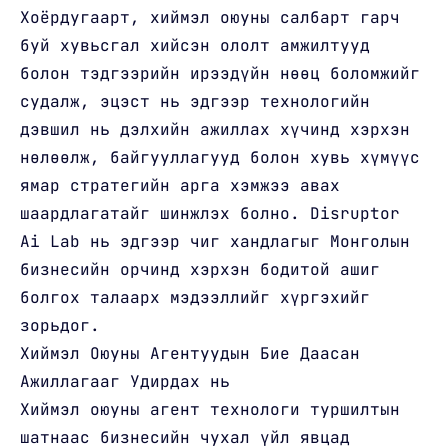
Хоёрдугаарт, хиймэл оюуны салбарт гарч
буй хувьсгал хийсэн ололт амжилтууд
болон тэдгээрийн ирээдүйн нөөц боломжийг
судалж, эцэст нь эдгээр технологийн
дэвшил нь дэлхийн ажиллах хүчинд хэрхэн
нөлөөлж, байгууллагууд болон хувь хүмүүс
ямар стратегийн арга хэмжээ авах
шаардлагатайг шинжлэх болно. Disruptor
Ai Lab нь эдгээр чиг хандлагыг Монголын
бизнесийн орчинд хэрхэн бодитой ашиг
болгох талаарх мэдээллийг хүргэхийг
зорьдог.
Хиймэл Оюуны Агентуудын Бие Даасан
Ажиллагааг Удирдах нь
Хиймэл оюуны агент технологи туршилтын
шатнаас бизнесийн чухал үйл явцад