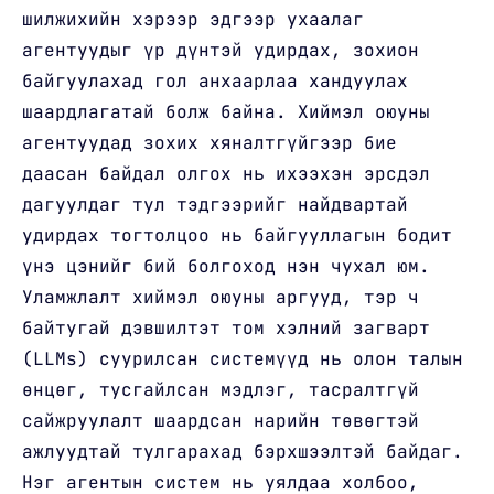
шилжихийн хэрээр эдгээр ухаалаг
агентуудыг үр дүнтэй удирдах, зохион
байгуулахад гол анхаарлаа хандуулах
шаардлагатай болж байна. Хиймэл оюуны
агентуудад зохих хяналтгүйгээр бие
даасан байдал олгох нь ихээхэн эрсдэл
дагуулдаг тул тэдгээрийг найдвартай
удирдах тогтолцоо нь байгууллагын бодит
үнэ цэнийг бий болгоход нэн чухал юм.
Уламжлалт хиймэл оюуны аргууд, тэр ч
байтугай дэвшилтэт том хэлний загварт
(LLMs) суурилсан системүүд нь олон талын
өнцөг, тусгайлсан мэдлэг, тасралтгүй
сайжруулалт шаардсан нарийн төвөгтэй
ажлуудтай тулгарахад бэрхшээлтэй байдаг.
Нэг агентын систем нь уялдаа холбоо,