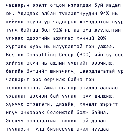
чадварын эрэлт огцом нэмэгдэж буй явдал
юм. Удирдах албан тушаалтнуудын 94% нь
хиймэл оюуны ур чадварын хомсдолтой нүүр
тулж байгаа бол 92% нь автоматжуулалтын
улмаас одоогийн ажиллах хүчний 20%
хүртэлх хувь нь илүүдэлтэй гэж үзжээ.
Boston Consulting Group (BCG)-ийн зүгээс
хиймэл оюун нь ажлын үүргийг өөрчилж,
багийн бүтцийг шинэчилж, шаардлагатай ур
чадварыг эрс өөрчилж байна гэж
тэмдэглэжээ. Ажил нь гар ажиллагаанаас
ухаалаг зохион байгуулалт руу шилжиж,
хүмүүс стратеги, дизайн, хяналт зэрэгт
илүү анхаарах боломжтой болж байна.
Энэхүү өөрчлөлтийг амжилттай даван
туулахын тулд бизнесүүд ажилтнуудаа