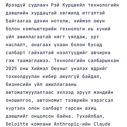
Ирээдүй судлаач Рэй Курцвейл технологийн
дэвшлийн хурдацтай хөгжилд итгэлтэй
байгаагаа дахин нотолж, хиймэл оюун
болон компьютерийн технологи нь хүний
үйл ажиллагаатай нягт уялдаж, урт
наслалт, анагаах ухаан болон бусад
салбарт гайхалтай нээлтүүдийг авчирна
гэж таамаглажээ. Технологийн салбарынхан
2025 оны Хиймэл Оюуныг үнэлэх өдрийг
тохиолдуулан кибер аюулгүй байдал,
бизнесийн үйл ажиллагааны
автоматжуулалтаас эхлээд эрүүл мэндийн
оношилгоо, автономит тээврийн хэрэгсэл
хүртэлх олон салбарт гарсан ахиц
дэвшлийг онцолсон байна. Тухайлбал,
Deloitte компани Anthropic-ийн Claude