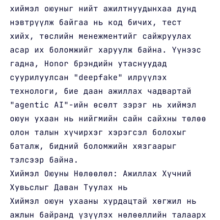
хиймэл оюуныг нийт ажилтнуудынхаа дунд
нэвтрүүлж байгаа нь код бичих, тест
хийх, төслийн менежментийг сайжруулах
асар их боломжийг харуулж байна. Үүнээс
гадна, Honor брэндийн утаснуудад
суурилуулсан "deepfake" илрүүлэх
технологи, бие даан ажиллах чадвартай
"agentic AI"-ийн өсөлт зэрэг нь хиймэл
оюун ухаан нь нийгмийн сайн сайхны төлөө
олон талын хүчирхэг хэрэгсэл болохыг
баталж, бидний боломжийн хязгаарыг
тэлсээр байна.
Хиймэл Оюуны Нөлөөлөл: Ажиллах Хүчний
Хувьслыг Даван Туулах нь
Хиймэл оюун ухааны хурдацтай хөгжил нь
ажлын байранд үзүүлэх нөлөөллийн талаарх