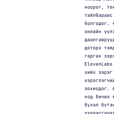
ноорог, те
тайлбараас
болгодог. 
онлайн уул
даалгавруу
доторх тэм
гаргах зэр
ElevenLabs
хийх зэрэг
хэрэглэгчи
зохиодог. 
код бичих 
бүхэл бүтэ
хурдасгада