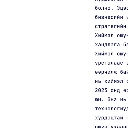
болно. Эцэ
бизнесийн 
стратегийн
Хиймэл оюу
хандлага б
Хиймэл оюу
урсгалаас 
өөрчилж ба
нь хиймэл 
2023 онд е
юм. Энэ нь
технологиу
хурдацтай 
оюун ухаан