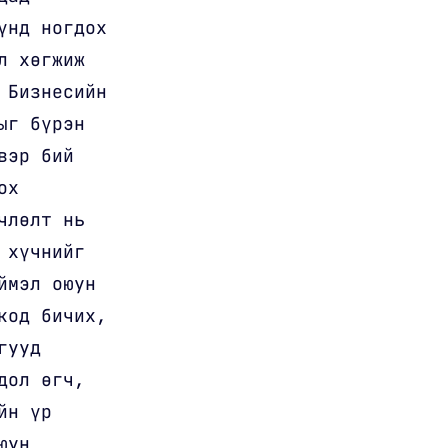
үнд ногдох
л хөгжиж
 Бизнесийн
ыг бүрэн
вэр бий
ох
члөлт нь
 хүчнийг
ймэл оюун
код бичих,
гууд
дол өгч,
йн үр
юун