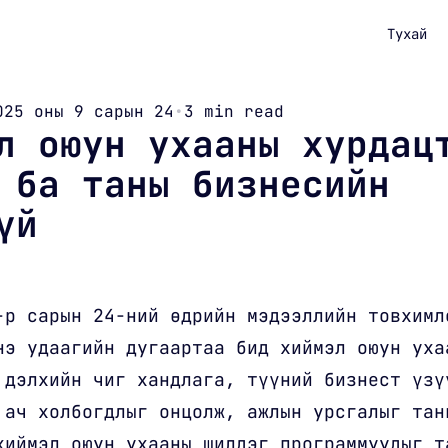
Тухай
025 оны 9 сарын 24
•
3 min read
л оюун ухааны хурдац
 ба таны бизнесийн
үй
-р сарын 24-ний өдрийн мэдээллийн товхимл
нэ удаагийн дугаартаа бид хиймэл оюун уха
 дэлхийн чиг хандлага, түүний бизнест үзү
 ач холбогдлыг онцолж, ажлын урсгалыг тан
хиймэл оюун ухааны шилдэг программуудыг т