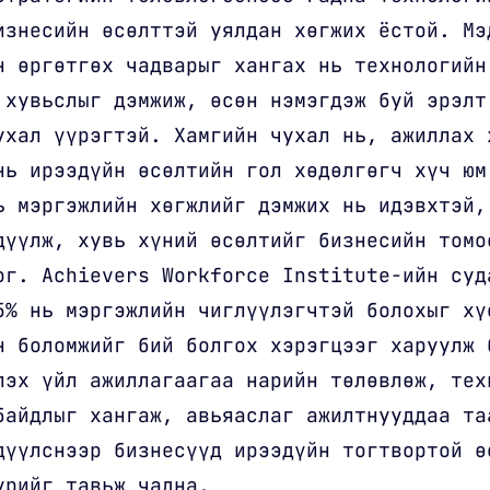
изнесийн өсөлттэй уялдан хөгжих ёстой. Мэ
н өргөтгөх чадварыг хангах нь технологийн
 хувьслыг дэмжиж, өсөн нэмэгдэж буй эрэлт
ухал үүрэгтэй. Хамгийн чухал нь, ажиллах 
нь ирээдүйн өсөлтийн гол хөдөлгөгч хүч юм
ь мэргэжлийн хөгжлийг дэмжих нь идэвхтэй,
дүүлж, хувь хүний өсөлтийг бизнесийн томо
ог. Achievers Workforce Institute-ийн суд
5% нь мэргэжлийн чиглүүлэгчтэй болохыг хү
н боломжийг бий болгох хэрэгцээг харуулж 
лэх үйл ажиллагаагаа нарийн төлөвлөж, тех
байдлыг хангаж, авьяаслаг ажилтнууддаа та
дүүлснээр бизнесүүд ирээдүйн тогтвортой ө
урийг тавьж чадна.