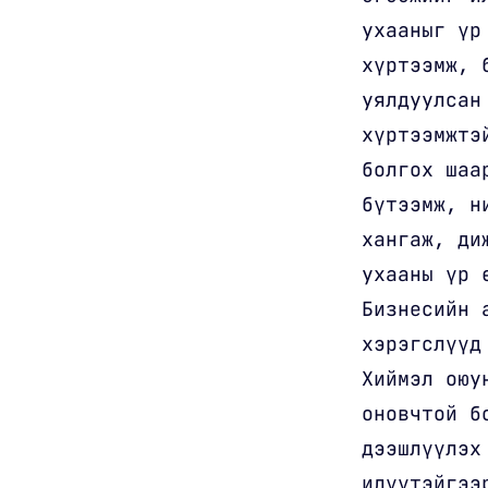
ухааныг үр
хүртээмж, 
уялдуулсан
хүртээмжтэ
болгох шаа
бүтээмж, н
хангаж, ди
ухааны үр 
Бизнесийн 
хэрэгслүүд
Хиймэл оюу
оновчтой б
дээшлүүлэх
илүүтэйгээ