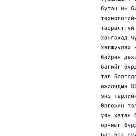
бүтэц нь б
технологий
тасралтгүй
хангахад ч
хөгжүүлэх 
байран дах
багийг бүр
тал болгод
ажилчдын 8
энэ төрлий
Өргөжин тэ
уян хатан 
орчныг бүр
бат бэх су