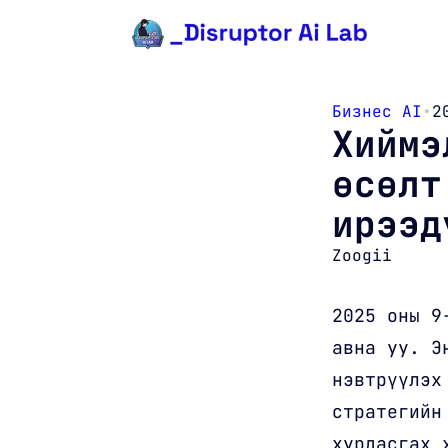
Агуулга руу очих
Бизнес AI
•
2
Хиймэ
өсөлт
ирээд
Zoogii
2025 оны 9
авна уу. Э
нэвтрүүлэх
стратегийн
хурдасгах 