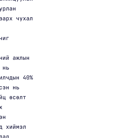
урлан
аарх чухал
чиг
ний ажлын
 нь
илчдын 40%
сэн нь
йц өсөлт
х
эн
д хиймэл
дад