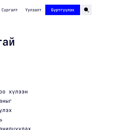
Сургалт
Уулзалт
Бүртгүүлэх
тай
оо хүлээн
аныг
үлэх
ь
анилцуулах