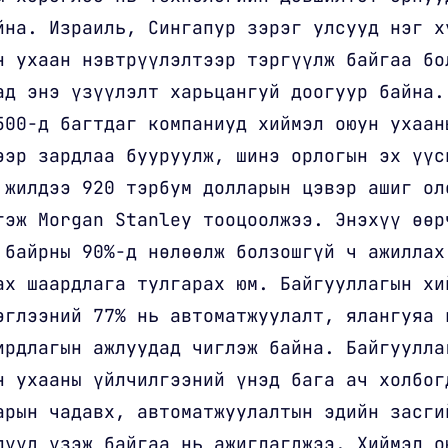
йна. Израиль, Сингапур зэрэг улсууд нэг х
н ухаан нэвтрүүлэлтээр тэргүүлж байгаа бо
ад энэ үзүүлэлт харьцангуй доогуур байна.
500-д багтдаг компаниуд хиймэл оюун ухаан
ээр зардлаа бууруулж, шинэ орлогын эх үүс
 жилдээ 920 тэрбум долларын цэвэр ашиг ол
гэж Morgan Stanley тооцоолжээ. Энэхүү өөр
 байрны 90%-д нөлөөлж болзошгүй ч ажиллах
ах шаардлага тулгарах юм. Байгууллагын хи
эглээний 77% нь автоматжуулалт, ялангуяа 
ирдлагын ажлуудад чиглэж байна. Байгуулла
н ухааны үйлчилгээний үнэд бага ач холбог
арын чадавх, автоматжуулалтын эдийн засги
лүүд үзэж байгаа нь ажиглагджээ. Хиймэл о