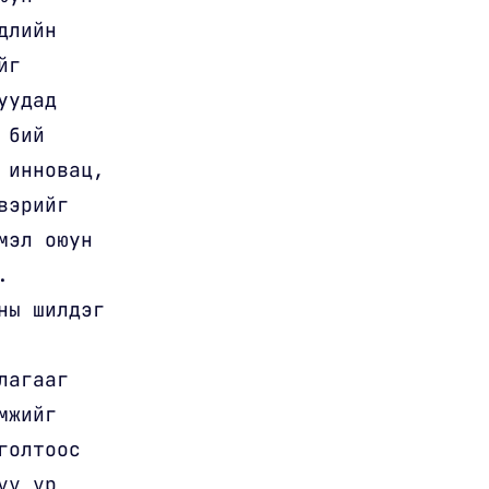
длийн
йг
уудад
 бий
 инновац,
вэрийг
мэл оюун
.
ны шилдэг
лагааг
мжийг
голтоос
үү үр