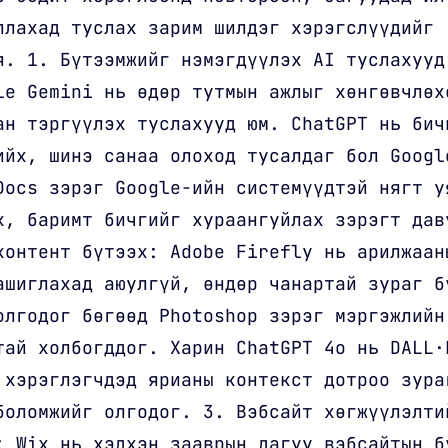
ллахад туслах зарим шилдэг хэрэгслүүдийг
я. 1. Бүтээмжийг нэмэгдүүлэх AI туслахууд
le Gemini нь өдөр тутмын ажлыг хөнгөвчлөх
ан тэргүүлэх туслахууд юм. ChatGPT нь бич
ийх, шинэ санаа олоход тусалдаг бол Googl
Docs зэрэг Google-ийн системүүдтэй нягт у
х, баримт бичгийг хураангуйлах зэрэгт дав
контент бүтээх: Adobe Firefly нь арилжаан
ашиглахад аюулгүй, өндөр чанартай зураг б
олгодог бөгөөд Photoshop зэрэг мэргэжлийн
тай холбогддог. Харин ChatGPT 4o нь DALL·
 хэрэглэгчдэд ярианы контекст дотроо зура
боломжийг олгодог. 3. Вэбсайт хөгжүүлэлти
: Wix нь хэдхэн зааврын дагуу вэбсайтын б