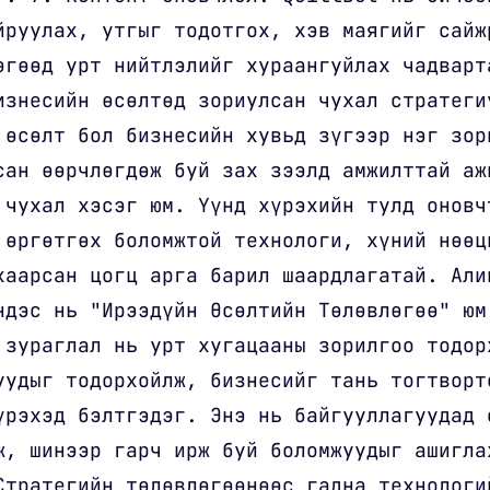
йруулах, утгыг тодотгох, хэв маягийг сайж
өгөөд урт нийтлэлийг хураангуйлах чадварт
изнесийн өсөлтөд зориулсан чухал стратеги
 өсөлт бол бизнесийн хувьд зүгээр нэг зор
сан өөрчлөгдөж буй зах зээлд амжилттай аж
 чухал хэсэг юм. Үүнд хүрэхийн тулд оновч
 өргөтгөх боломжтой технологи, хүний нөөц
хаарсан цогц арга барил шаардлагатай. Али
ндэс нь "Ирээдүйн Өсөлтийн Төлөвлөгөө" юм
 зураглал нь урт хугацааны зорилгоо тодор
уудыг тодорхойлж, бизнесийг тань тогтворт
үрэхэд бэлтгэдэг. Энэ нь байгууллагуудад 
ж, шинээр гарч ирж буй боломжуудыг ашигла
Стратегийн төлөвлөгөөнөөс гадна технологи