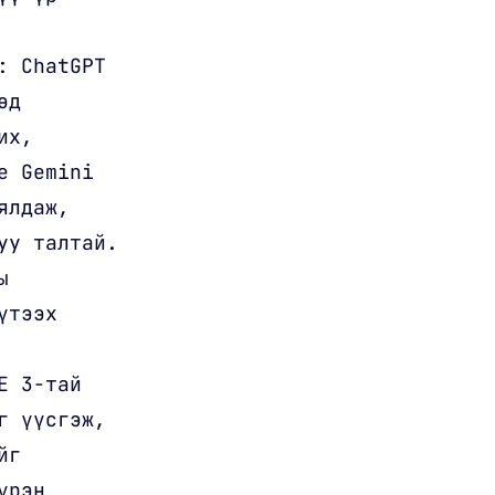
: ChatGPT
өд
их,
e Gemini
ялдаж,
уу талтай.
ы
үтээх
E 3-тай
г үүсгэж,
йг
үрэн