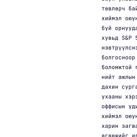
төвлөрч ба
хиймэл оюу
буй орнууд
хувьд S&P 
нэвтрүүлсн
болгосноор
боломжтой 
нийт ажлын
дахин сург
ухааны хэр
оффисын уд
хиймэл оюу
харин загв
өгөөжийг и