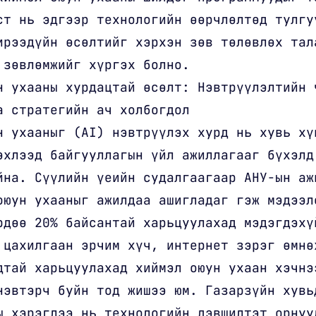
ст нь эдгээр технологийн өөрчлөлтөд тулгу
ирээдүйн өсөлтийг хэрхэн зөв төлөвлөх тал
 зөвлөмжийг хүргэх болно.
н ухааны хурдацтай өсөлт: Нэвтрүүлэлтийн 
а стратегийн ач холбогдол
н ухааныг (AI) нэвтрүүлэх хурд нь хувь хү
эхлээд байгууллагын үйл ажиллагааг бүхэлд
йна. Сүүлийн үеийн судалгаагаар АНУ-ын аж
оюун ухааныг ажилдаа ашигладаг гэж мэдээл
рдөө 20% байсантай харьцуулахад мэдэгдэхү
 цахилгаан эрчим хүч, интернет зэрэг өмнө
дтай харьцуулахад хиймэл оюун ухаан хэчнэ
нэвтэрч буйн тод жишээ юм. Газарзүйн хувь
ы хэрэглээ нь технологийн дэвшилтэт орнуу