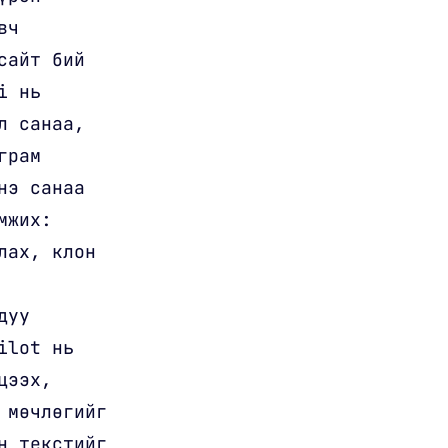
вч
сайт бий
i нь
л санаа,
грам
нэ санаа
мжих:
лах, клон
дуу
ilot нь
цээх,
 мөчлөгийг
н текстийг