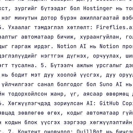
кст, зургийг бүтээдэг бол Hostinger нь то
 нэг минутын дотор бүрэн ажиллагаатай вэб
4. Ухаалаг тэмдэглэл хөтлөлт: Fireflies.a
залтыг автоматаар бичиж, хураангуйлан, го
дыг гаргаж ирдэг. Notion AI нь Notion про
дэглэлүүдийг нэгтгэн дүгнэх, орчуулах, ши
эгт тусална. 5. Бүтээлч ажлын урсгалыг дэ
 нь бодит мэт дуу хоолой үүсгэх, дуу оруу
 үйлчилгээг санал болгодог бол Suno AI нь
йн тодорхойлсон жанр, үг, аясаар өвөрмөц 
6. Хөгжүүлэгчдэд зориулсан AI: GitHub Cop
явцад зөвлөгөө өгөх, кодыг автоматаар гүй
н кодын блок үүсгэх зэргээр хөгжүүлэлтийн
г. 7. Контент оновчлол: QuillBot нь бичсэ