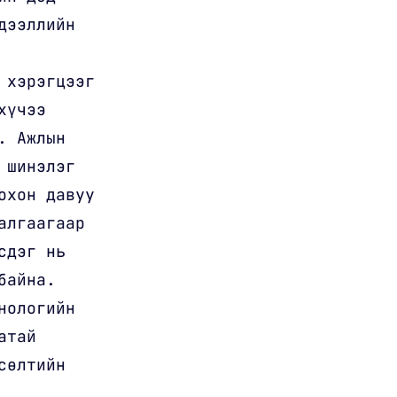
дээллийн
 хэрэгцээг
хүчээ
. Ажлын
 шинэлэг
охон давуу
алгаагаар
сдэг нь
байна.
нологийн
атай
сөлтийн