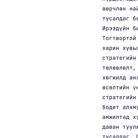
өөрчлөн на
тусалдаг б
Ирээдүйн б
Тогтвортой
харин хувь
стратегийн
төлөвлөлт,
хөгжилд ан
өсөлтийн ү
стратегийн
бодит алхм
амжилтад х
даван туул
тусалдаг. 