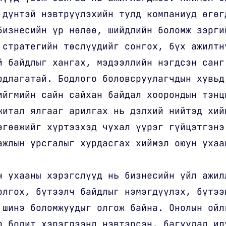
 дүнтэй нэвтрүүлэхийн тулд компаниуд өгөг
бизнесийн үр нөлөө, шийдлийн боломж зэрги
 стратегийн төслүүдийг сонгох, бүх ажилтн
й байдлыг хангах, мэдээллийн нэгдсэн санг
рдлагатай. Бодлого боловсруулагчдын хувьд
ийгмийн сайн сайхан байдал хоорондын тэнц
житал ялгааг арилгах нь дэлхий нийтэд хий
өгөөжийг хүртээхэд чухал үүрэг гүйцэтгэнэ
ажлын урсгалыг хурдасгах хиймэл оюун ухаа
н ухааны хэрэгслүүд нь бизнесийн үйл ажил
олгох, бүтээлч байдлыг нэмэгдүүлэх, бүтээ
 шинэ боломжуудыг олгож байна. Онолын ойл
р бодит хэрэглээнд нэвтэрсэн, багуудад ил