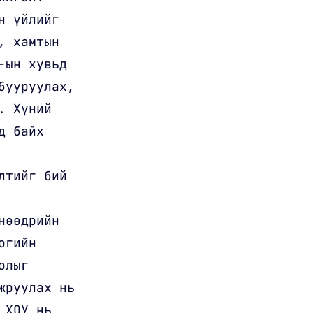
н үйлийг
, хамтын
-ын хувьд
бууруулах,
. Хүний
д байх
лтийг бий
нөөдрийн
огийн
олыг
жруулах нь
 ХОУ нь