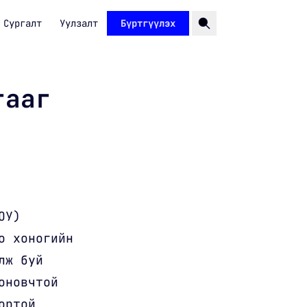
Сургалт
Уулзалт
Бүртгүүлэх
гааг
ОУ)
о хоногийн
лж буй
оновчтой
ортой