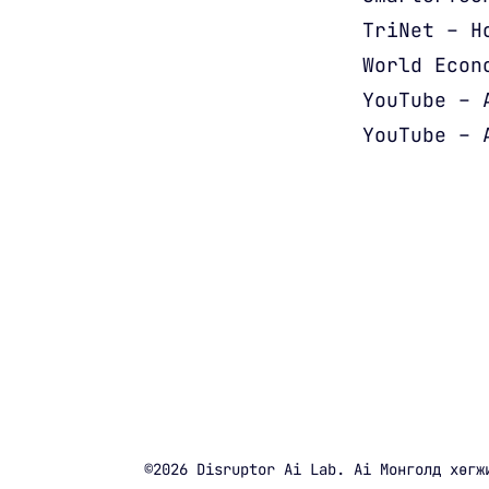
TriNet – H
World Econ
YouTube – 
YouTube – 
©2026
Disruptor Ai Lab
.
Ai Монголд хөгж