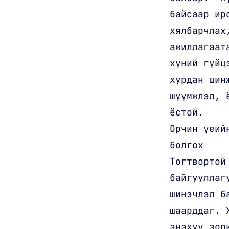
байсаар ир
хялбарчлах
ажиллагаат
хүний гүйц
хурдан шин
шүүмжлэл, 
ёстой.
Орчин үеий
болгох
Тогтвортой
байгууллаг
шинэчлэл б
шаарддаг. 
энэхүү зор