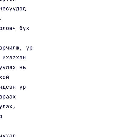
несүүдэд
.
оловч бүх
өрчилж, үр
 ихээхэн
үүлэх нь
хой
ндсэн үр
араах
улах,
д
чухал