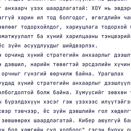
г анхаарч үзэх шаардлагатай: ХОУ нь эвдэр
аггүй харин ил тод болгодог, өгөгдлийн ча
нөлөөг тодорхойлдог, хариуцлага тодорхой 
оматжуулалт ба хүний харилцааны тэнцвэрий
ёс зүйн асуудлуудыг шийдвэрлэх.
н орчинд хүний стратегийн анхаарлыг дээшл
н дэвшил, нарийн төвөгтэй эрсдэлийн хүчин
 орчныг гүнзгий өөрчилж байна. Урагшлах
уудад хүний стратегийн анхаарлыг дээшлүүл
олбогдолтой болж байна. Хүмүүсийг зөвхөн 
ы бүрэлдэхүүн хэсэг гэж үзэхээс илүүтэйгэ
свэр тэвчээр, ёс зүйн дэвшлийн гол хөдөлг
 зөвшөөрөх шаардлагатай. Кибер аюулгүй ба
үн бол хамгийн сул холбоос" гэсэн буруу о