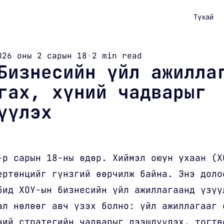
Тухай
026 оны 2 сарын 18
•
2 min read
Бизнесийн үйл ажилла
гах, хүний чадварыг
үүлэх
-р сарын 18-ны өдөр. Хиймэл оюун ухаан (Х
ертөнцийг гүнзгий өөрчилж байна. Энэ доло
бид ХОУ-ын бизнесийн үйл ажиллагаанд үзүү
ал нөлөөг авч үзэх болно: үйл ажиллагааг 
ний стратегийн чадварыг дээшлүүлэх, тогтв