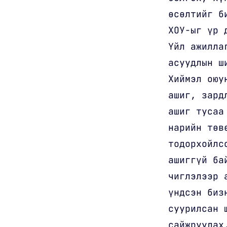
өсөлтийг б
ХОУ-ыг үр 
Үйл ажилла
асуудлын ш
Хиймэл оюу
ашиг, зард
ашиг тусаа
нарийн төв
тодорхойлс
ашиггүй ба
чиглэлээр 
үндсэн биз
суурилсан 
сайжруулах