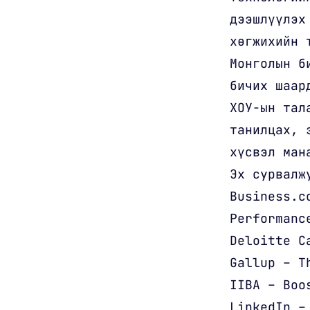
дээшлүүлэх
хөгжихийн 
Монголын б
бичих шаар
ХОУ-ын тал
танилцах, 
хүсвэл ман
Эх сурвалж
Business.c
Performanc
Deloitte C
Gallup – T
IIBA – Boo
LinkedIn –