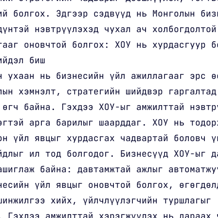
ий болгох. Эдгээр сэдвүүд нь Монголын биз
дүнтэй нэвтрүүлэхэд чухал ач холбогдолтой
гааг оновчтой болгох: ХОУ нь хурдасгуур б
ийдэл биш
н ухаан нь бизнесийн үйл ажиллагааг эрс ө
лын хэмнэлт, стратегийн шийдвэр гаргалтад
 өгч байна. Гэхдээ ХОУ-ыг амжилттай нэвтр
өгтэй арга барилыг шаарддаг. ХОУ нь тодор
он үйл явцыг хурдасгах чадвартай боловч ү
йдлыг ил тод болгодог. Бизнесүүд ХОУ-ыг д
ашиглаж байна: давтамжтай ажлыг автоматжу
несийн үйл явцыг оновчтой болгох, өгөгдөл
шинжилгээ хийх, үйлчлүүлэгчийн туршлагыг
. Гэхдээ амжилттай хэрэгжүүлэх нь дараах 