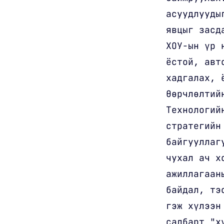
асуудлууды
явцыг засд
ХОУ-ын үр 
ёстой, авт
хадгалах, 
Өөрчлөлтий
Технологий
стратегийн
байгууллаг
чухал ач х
ажиллагаан
байдал, тэ
гэж хүлээн
салбарт "х