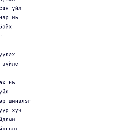
сэн үйл
нар нь
байх
г
үүлэх
 зүйлс
эх нь
үйл
эр шинэлэг
үүр хүч
йдлын
йлголт