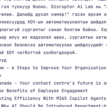
 гол түлхүүр болно. Disruptor Ai Lab нь "
төлөө. Далайд дусал нэмэр!" гэсэн эрхэм з
изнесүүдэд ХОУ-ын автоматжуулалтын шийдэл
длагагүй сургалтыг санал болгож байна. Хэ
аар илүү их мэдээлэл авах, сургалтын хөтө
эсвэл бизнесээ автоматжуулах шийдлүүдийг 
ай ХОУ чатботтой холбогдоорой.
ууд
om – 6 Steps to Improve Your Organization
e
anada – Your contact centre's future is o
he Benefits of Employee Engagement
sting Efficiency With M365 Copilot Agents
 Why AI Should Be Introduced Department-b