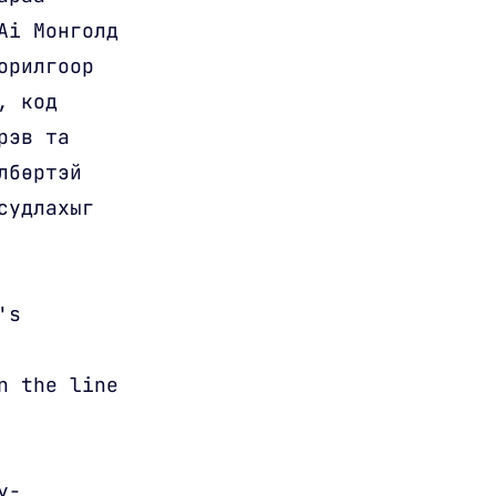
Ai Монголд
орилгоор
, код
рэв та
лбөртэй
судлахыг
's
n the line
y-