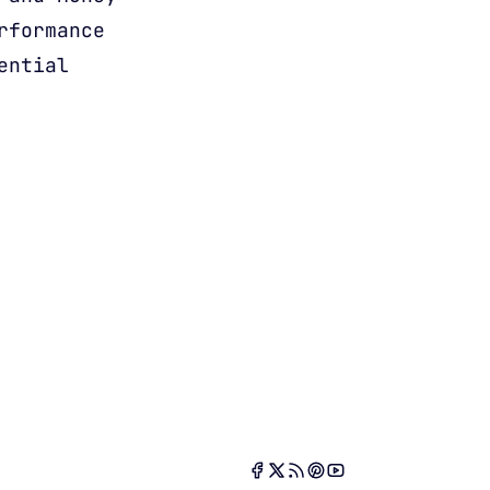
rformance
ential