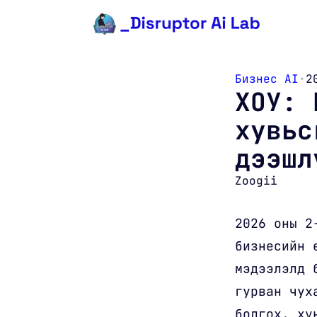
Агуулга руу очих
Бизнес AI
•
2
ХОУ: 
хувьс
дээшл
Zoogii
2026 оны 2
бизнесийн 
мэдээлэлд 
гурван чух
болгох, хү