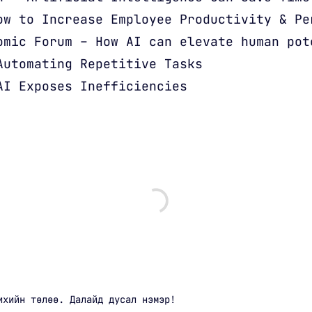
ow to Increase Employee Productivity & Pe
omic Forum – How AI can elevate human pot
Automating Repetitive Tasks
AI Exposes Inefficiencies
ихийн төлөө. Далайд дусал нэмэр!