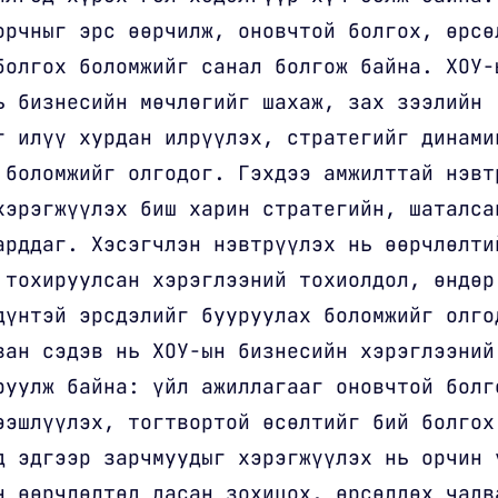
орчныг эрс өөрчилж, оновчтой болгох, өрсө
болгох боломжийг санал болгож байна. ХОУ-
ь бизнесийн мөчлөгийг шахаж, зах зээлийн
г илүү хурдан илрүүлэх, стратегийг динами
 боломжийг олгодог. Гэхдээ амжилттай нэвт
хэрэгжүүлэх биш харин стратегийн, шаталса
арддаг. Хэсэгчлэн нэвтрүүлэх нь өөрчлөлти
 тохируулсан хэрэглээний тохиолдол, өндөр
дүнтэй эрсдэлийг бууруулах боломжийг олго
ван сэдэв нь ХОУ-ын бизнесийн хэрэглээний
руулж байна: үйл ажиллагааг оновчтой болг
ээшлүүлэх, тогтвортой өсөлтийг бий болгох
д эдгээр зарчмуудыг хэрэгжүүлэх нь орчин 
н өөрчлөлтөд дасан зохицох, өрсөлдөх чадв