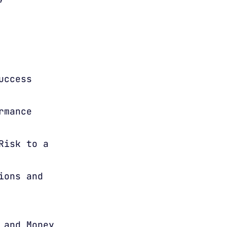
uccess
rmance
Risk to a
ions and
 and Money