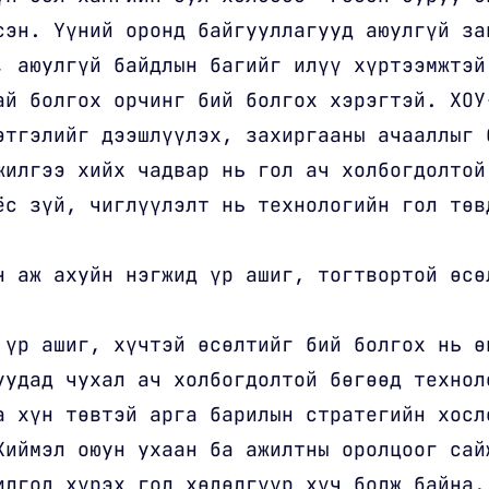
сэн. Үүний оронд байгууллагууд аюулгүй за
, аюулгүй байдлын багийг илүү хүртээмжтэй
ай болгох орчинг бий болгох хэрэгтэй. ХОУ
этгэлийг дээшлүүлэх, захиргааны ачааллыг 
жилгээ хийх чадвар нь гол ач холбогдолтой
ёс зүй, чиглүүлэлт нь технологийн гол төв
н аж ахуйн нэгжид үр ашиг, тогтвортой өсө
 үр ашиг, хүчтэй өсөлтийг бий болгох нь ө
уудад чухал ач холбогдолтой бөгөөд технол
а хүн төвтэй арга барилын стратегийн хосл
Хиймэл оюун ухаан ба ажилтны оролцоог сай
илгод хүрэх гол хөдөлгүүр хүч болж байна.