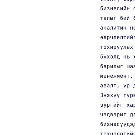
бизнесийн 
талыг бий 
аналитик н
өөрчлөлтий
тохируулах
бүхэлд нь 
барилыг ша
менежмент,
авалт, үр 
Энэхүү гур
зургийг ха
чадварыг д
бизнесүүдэ
технологий