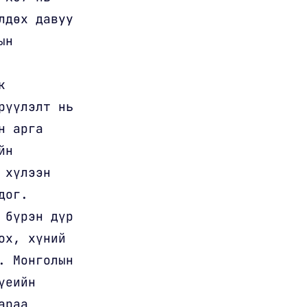
лдөх давуу
ын
к
рүүлэлт нь
н арга
йн
 хүлээн
дог.
 бүрэн дүр
ох, хүний
. Монголын
үеийн
араа