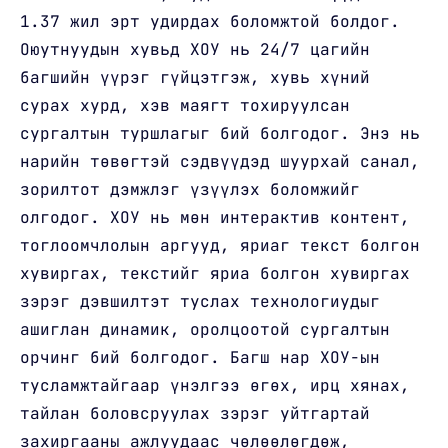
1.37 жил эрт удирдах боломжтой болдог.
Оюутнуудын хувьд ХОУ нь 24/7 цагийн
багшийн үүрэг гүйцэтгэж, хувь хүний
сурах хурд, хэв маягт тохируулсан
сургалтын туршлагыг бий болгодог. Энэ нь
нарийн төвөгтэй сэдвүүдэд шуурхай санал,
зорилтот дэмжлэг үзүүлэх боломжийг
олгодог. ХОУ нь мөн интерактив контент,
тоглоомчлолын аргууд, яриаг текст болгон
хувиргах, текстийг яриа болгон хувиргах
зэрэг дэвшилтэт туслах технологиудыг
ашиглан динамик, оролцоотой сургалтын
орчинг бий болгодог. Багш нар ХОУ-ын
тусламжтайгаар үнэлгээ өгөх, ирц хянах,
тайлан боловсруулах зэрэг уйтгартай
захиргааны ажлуудаас чөлөөлөгдөж,