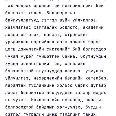
гэж мэдрэх оролцоотой нийгэмлэгийг бий
болгохыг хэлнэ. Боловсролын
байгууллагууд сэтгэл зүйн үйлчилгээ,
хавчлагаас хамгаалах бодлого, академик
зөвлөгөө өгөх, шаналт, стрессийг
урьдчилан сэргийлэх арга хэмжээ зэрэг
цогц дэмжлэгийн системийг бий болгохдоо
чухал үүрэг гүйцэтгэж байна. Оюутнуудын
хувьд зөвлөгөөний төв, хөгжлийн
бэрхшээлтэй оюутнуудад дэмжлэг үзүүлэх
үйлчилгээ, нөхөрлөлийн багшийн хөтөлбөр,
яаралтай тусламжийн холбоо барих дугаар
зэрэг боломжтой нөөцүүдийн талаар мэдэх
нь чухал. Нөхөрлөлийн сүлжээнд эмпати,
болгоомжтой байдлыг хөгжүүлэх, бусдын
сэтгэл гутралын шинж тэмдгийг таних,