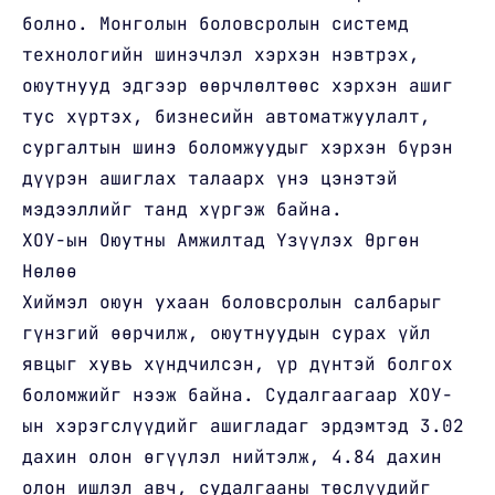
болно. Монголын боловсролын системд
технологийн шинэчлэл хэрхэн нэвтрэх,
оюутнууд эдгээр өөрчлөлтөөс хэрхэн ашиг
тус хүртэх, бизнесийн автоматжуулалт,
сургалтын шинэ боломжуудыг хэрхэн бүрэн
дүүрэн ашиглах талаарх үнэ цэнэтэй
мэдээллийг танд хүргэж байна.
ХОУ-ын Оюутны Амжилтад Үзүүлэх Өргөн
Нөлөө
Хиймэл оюун ухаан боловсролын салбарыг
гүнзгий өөрчилж, оюутнуудын сурах үйл
явцыг хувь хүндчилсэн, үр дүнтэй болгох
боломжийг нээж байна. Судалгаагаар ХОУ-
ын хэрэгслүүдийг ашигладаг эрдэмтэд 3.02
дахин олон өгүүлэл нийтэлж, 4.84 дахин
олон ишлэл авч, судалгааны төслүүдийг