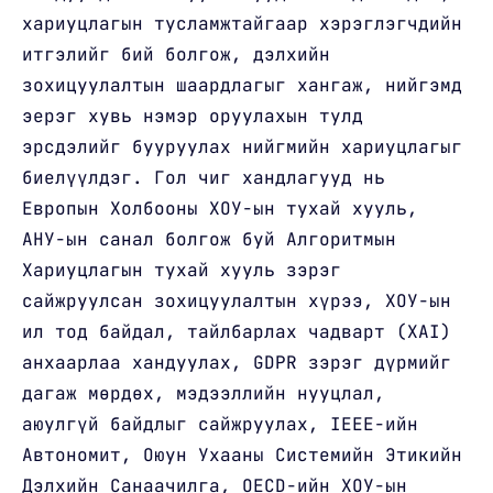
хариуцлагын тусламжтайгаар хэрэглэгчдийн
итгэлийг бий болгож, дэлхийн
зохицуулалтын шаардлагыг хангаж, нийгэмд
эерэг хувь нэмэр оруулахын тулд
эрсдэлийг бууруулах нийгмийн хариуцлагыг
биелүүлдэг. Гол чиг хандлагууд нь
Европын Холбооны ХОУ-ын тухай хууль,
АНУ-ын санал болгож буй Алгоритмын
Хариуцлагын тухай хууль зэрэг
сайжруулсан зохицуулалтын хүрээ, ХОУ-ын
ил тод байдал, тайлбарлах чадварт (XAI)
анхаарлаа хандуулах, GDPR зэрэг дүрмийг
дагаж мөрдөх, мэдээллийн нууцлал,
аюулгүй байдлыг сайжруулах, IEEE-ийн
Автономит, Оюун Ухааны Системийн Этикийн
Дэлхийн Санаачилга, OECD-ийн ХОУ-ын