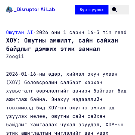
Агуулга руу очих
Бүртгүүлэх
Оюутан AI
•
2026 оны 1 сарын 16
•
3 min read
ХОУ: Оюутны амжилт, сайн сайхан
байдлыг дэмжих этик замнал
Zoogii
2026-01-16-ны өдөр, хиймэл оюун ухаан
(ХОУ) боловсролын салбарт хэрхэн
хувьсгалт өөрчлөлтийг авчирч байгааг бид
ажиглаж байна. Энэхүү мэдээллийн
товхимолд бид ХОУ-ын оюутны амжилтад
үзүүлэх нөлөө, оюутны сайн сайхан
байдлыг хамгаалах чухал асуудал, ХОУ-ын
этик ашиглалтын чиглэлийг авч үзэх