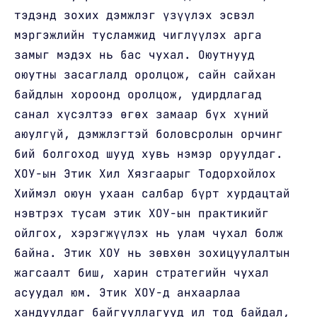
тэдэнд зохих дэмжлэг үзүүлэх эсвэл
мэргэжлийн тусламжид чиглүүлэх арга
замыг мэдэх нь бас чухал. Оюутнууд
оюутны засаглалд оролцож, сайн сайхан
байдлын хороонд оролцож, удирдлагад
санал хүсэлтээ өгөх замаар бүх хүний
аюулгүй, дэмжлэгтэй боловсролын орчинг
бий болгоход шууд хувь нэмэр оруулдаг.
ХОУ-ын Этик Хил Хязгаарыг Тодорхойлох
Хиймэл оюун ухаан салбар бүрт хурдацтай
нэвтрэх тусам этик ХОУ-ын практикийг
ойлгох, хэрэгжүүлэх нь улам чухал болж
байна. Этик ХОУ нь зөвхөн зохицуулалтын
жагсаалт биш, харин стратегийн чухал
асуудал юм. Этик ХОУ-д анхаарлаа
хандуулдаг байгууллагууд ил тод байдал,