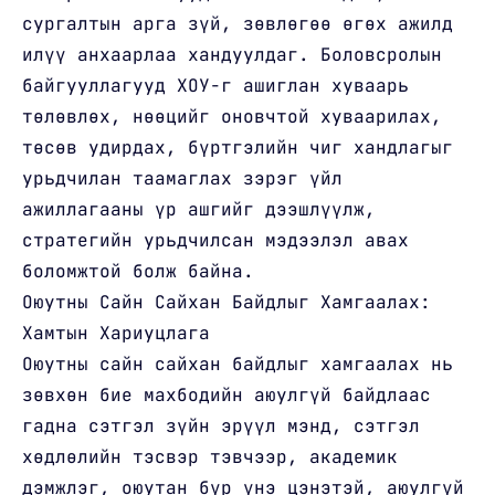
сургалтын арга зүй, зөвлөгөө өгөх ажилд
илүү анхаарлаа хандуулдаг. Боловсролын
байгууллагууд ХОУ-г ашиглан хуваарь
төлөвлөх, нөөцийг оновчтой хуваарилах,
төсөв удирдах, бүртгэлийн чиг хандлагыг
урьдчилан таамаглах зэрэг үйл
ажиллагааны үр ашгийг дээшлүүлж,
стратегийн урьдчилсан мэдээлэл авах
боломжтой болж байна.
Оюутны Сайн Сайхан Байдлыг Хамгаалах:
Хамтын Хариуцлага
Оюутны сайн сайхан байдлыг хамгаалах нь
зөвхөн бие махбодийн аюулгүй байдлаас
гадна сэтгэл зүйн эрүүл мэнд, сэтгэл
хөдлөлийн тэсвэр тэвчээр, академик
дэмжлэг, оюутан бүр үнэ цэнэтэй, аюулгүй