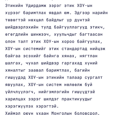
Этикийн Удирдамж зэрэг этик ХОУ-ын
хүрээг баримтлах явдал юм. Эдгээр нарийн
төвөгтэй нөхцөл байдлыг үр дүнтэй
шийдвэрлэхийн тулд байгууллагууд этикч,
өгөгдлийн шинжээч, хуульчдыг багтаасан
олон талт этик ХОУ-ын хороо байгуулах,
ХОУ-ын системийг этик стандартад нийцэж
байгаа эсэхийг байнга хянах, нягтлан
шалгах, чухал шийдвэр гаргахад хүний
хяналтыг заавал баримтлах, багийн
гишүүдэд ХОУ-ын этикийн талаар сургалт
явуулах, ХОУ-ын систем нөлөөлж буй
үйлчлүүлэгч, нийгэмлэгийн гишүүдтэй
харилцах зэрэг шилдэг практикуудыг
хэрэгжүүлэх хэрэгтэй.
Хиймэл оюун ухаан Монголын боловсрол,