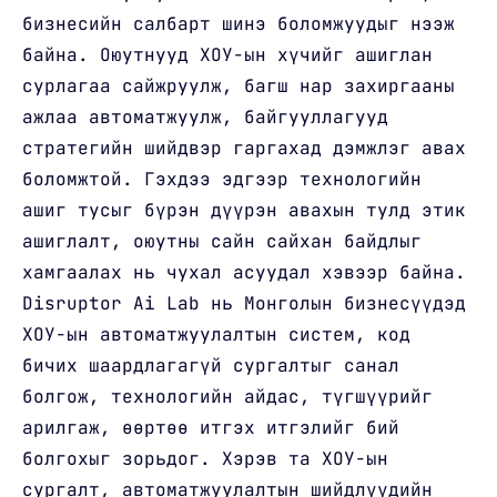
бизнесийн салбарт шинэ боломжуудыг нээж
байна. Оюутнууд ХОУ-ын хүчийг ашиглан
сурлагаа сайжруулж, багш нар захиргааны
ажлаа автоматжуулж, байгууллагууд
стратегийн шийдвэр гаргахад дэмжлэг авах
боломжтой. Гэхдээ эдгээр технологийн
ашиг тусыг бүрэн дүүрэн авахын тулд этик
ашиглалт, оюутны сайн сайхан байдлыг
хамгаалах нь чухал асуудал хэвээр байна.
Disruptor Ai Lab нь Монголын бизнесүүдэд
ХОУ-ын автоматжуулалтын систем, код
бичих шаардлагагүй сургалтыг санал
болгож, технологийн айдас, түгшүүрийг
арилгаж, өөртөө итгэх итгэлийг бий
болгохыг зорьдог. Хэрэв та ХОУ-ын
сургалт, автоматжуулалтын шийдлүүдийн