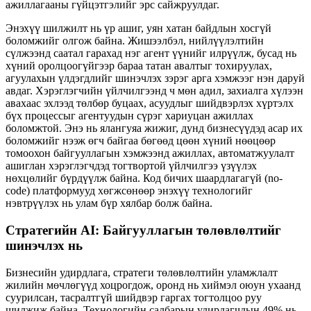
ажиллагааны гүйцэтгэлийг эрс сайжруулдаг.
Энэхүү шилжилт нь үр ашиг, уян хатан байдлын хосгүй
боломжийг олгож байна. Жишээлбэл, нийлүүлэлтийн
сүлжээнд саатал гарахад нэг агент үүнийг илрүүлж, бусад нь
хүний оролцоогүйгээр бараа татан авалтыг тохируулах,
агуулахын үлдэгдлийг шинэчлэх зэрэг арга хэмжээг нэн даруй
авдаг. Хэрэглэгчийн үйлчилгээнд ч мөн адил, захиалга хүлээн
авахаас эхлээд төлбөр буцаах, асуудлыг шийдвэрлэх хүртэлх
бүх процессыг агентуудын сүрэг хариуцан ажиллах
боломжтой. Энэ нь ялангуяа жижиг, дунд бизнесүүдэд асар их
боломжийг нээж өгч байгаа бөгөөд цөөн хүний нөөцөөр
томоохон байгууллагын хэмжээнд ажиллах, автоматжуулалт
ашиглан хэрэглэгчдэд тогтвортой үйлчилгээ үзүүлэх
нөхцөлийг бүрдүүлж байна. Код бичих шаардлагагүй (no-
code) платформууд хөгжсөнөөр энэхүү технологийг
нэвтрүүлэх нь улам бүр хялбар болж байна.
Стратегийн AI: Байгууллагын төлөвлөлтийг
шинэчлэх нь
Бизнесийн удирдлага, стратеги төлөвлөлтийн уламжлалт
жилийн мөчлөгүүд хоцрогдож, оронд нь хиймэл оюун ухаанд
суурилсан, тасралтгүй шийдвэр гаргах тогтолцоо руу
шилжиж байна. Технологийн салбарын удирдагчдын 49% нь