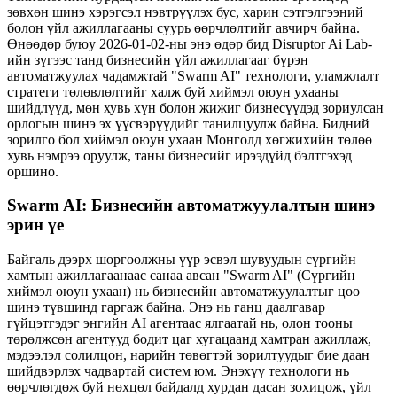
зөвхөн шинэ хэрэгсэл нэвтрүүлэх бус, харин сэтгэлгээний
болон үйл ажиллагааны суурь өөрчлөлтийг авчирч байна.
Өнөөдөр буюу 2026-01-02-ны энэ өдөр бид Disruptor Ai Lab-
ийн зүгээс танд бизнесийн үйл ажиллагааг бүрэн
автоматжуулах чадамжтай "Swarm AI" технологи, уламжлалт
стратеги төлөвлөлтийг халж буй хиймэл оюун ухааны
шийдлүүд, мөн хувь хүн болон жижиг бизнесүүдэд зориулсан
орлогын шинэ эх үүсвэрүүдийг танилцуулж байна. Бидний
зорилго бол хиймэл оюун ухаан Монголд хөгжихийн төлөө
хувь нэмрээ оруулж, таны бизнесийг ирээдүйд бэлтгэхэд
оршино.
Swarm AI: Бизнесийн автоматжуулалтын шинэ
эрин үе
Байгаль дээрх шоргоолжны үүр эсвэл шувуудын сүргийн
хамтын ажиллагаанаас санаа авсан "Swarm AI" (Сүргийн
хиймэл оюун ухаан) нь бизнесийн автоматжуулалтыг цоо
шинэ түвшинд гаргаж байна. Энэ нь ганц даалгавар
гүйцэтгэдэг энгийн AI агентаас ялгаатай нь, олон тооны
төрөлжсөн агентууд бодит цаг хугацаанд хамтран ажиллаж,
мэдээлэл солилцон, нарийн төвөгтэй зорилтуудыг бие даан
шийдвэрлэх чадвартай систем юм. Энэхүү технологи нь
өөрчлөгдөж буй нөхцөл байдалд хурдан дасан зохицож, үйл