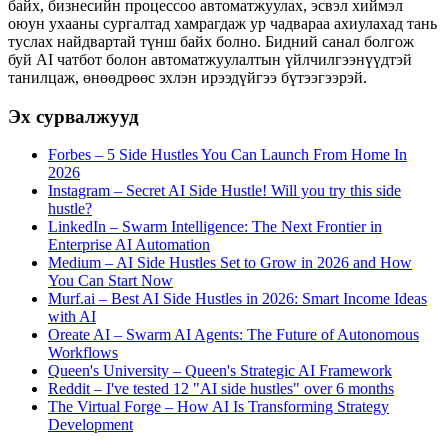
байх, бизнесийн процессоо автоматжуулах, эсвэл хиймэл
оюун ухааны сургалтад хамрагдаж ур чадвараа ахиулахад тань
туслах найдвартай түнш байх болно. Бидний санал болгож
буй AI чатбот болон автоматжуулалтын үйлчилгээнүүдтэй
танилцаж, өнөөдрөөс эхлэн ирээдүйгээ бүтээгээрэй.
Эх сурвалжууд
Forbes – 5 Side Hustles You Can Launch From Home In
2026
Instagram – Secret AI Side Hustle! Will you try this side
hustle?
LinkedIn – Swarm Intelligence: The Next Frontier in
Enterprise AI Automation
Medium – AI Side Hustles Set to Grow in 2026 and How
You Can Start Now
Murf.ai – Best AI Side Hustles in 2026: Smart Income Ideas
with AI
Oreate AI – Swarm AI Agents: The Future of Autonomous
Workflows
Queen's University – Queen's Strategic AI Framework
Reddit – I've tested 12 "AI side hustles" over 6 months
The Virtual Forge – How AI Is Transforming Strategy
Development