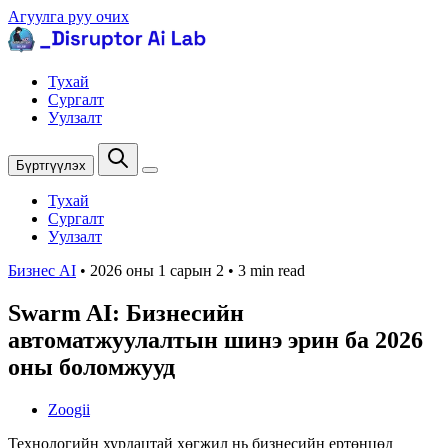
Агуулга руу очих
Тухай
Сургалт
Уулзалт
Бүртгүүлэх
Тухай
Сургалт
Уулзалт
Бизнес AI
•
2026 оны 1 сарын 2
•
3 min read
Swarm AI: Бизнесийн
автоматжуулалтын шинэ эрин ба 2026
оны боломжууд
Zoogii
Технологийн хурдацтай хөгжил нь бизнесийн ертөнцөд