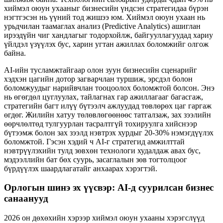
хиймэл оюун ухааныг бизнесийн үндсэн стратегидаа бүрэн
нэгтгэсэн нь үүний тод жишээ юм. Хиймэл оюун ухаан нь
урьдчилан таамаглах анализ (Predictive Analytics) ашиглан
ирээдүйн чиг хандлагыг тодорхойлж, байгууллагуудад хариу
үйлдэл үзүүлэх бус, харин угтан ажиллах боломжийг олгож
байна.
AI-ийн тусламжтайгаар олон зуун бизнесийн сценарийг
хэдхэн цагийн дотор загварчлан туршиж, эрсдэл болон
боломжуудыг нарийвчлан тооцоолох боломжтой болсон. Энэ
нь өгөгдөл цуглуулах, тайлагнах гар ажиллагааг багасгаж,
стратегийн багт илүү бүтээлч ажлуудад төвлөрөх цаг гаргаж
өгдөг. Жилийн хатуу төлөвлөгөөнөөс татгалзаж, зах зээлийн
өөрчлөлтөд тулгуурлан тасралтгүй тохируулга хийснээр
бүтээмж болон зах зээлд нэвтрэх хурдыг 20-30% нэмэгдүүлэх
боломжтой. Гэсэн хэдий ч AI-г стратегид амжилттай
нэвтрүүлэхийн тулд зөвхөн технологи худалдаж авах бус,
мэдээллийн бат бөх суурь, засаглалын зөв тогтолцоог
бүрдүүлэх шаардлагатайг анхаарах хэрэгтэй.
Орлогын шинэ эх үүсвэр: AI-д суурилсан бизнес
санаанууд
2026 он дөхөхийн хэрээр хиймэл оюун ухааны хэрэгслүүд