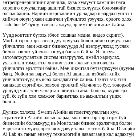
энтрепренершипийг ардчилж, хувь хүмүүст хамгийн бага
хөрөнгө оруулалтаар ашигтай бизнес эхлүүлэх боломжийг
олгож байна. Нарийн мэргэжлийн ур чадвар шаардахгүйгээр
хиймэл оюун ухаан ашиглан үйлчилгээ үзүүлэх, орлого олох
"side hustle" буюу нэмэлт ажлууд эрчимтэй хөгжиж байна.
Үүнд контент бүтээх (блог, сошиал медиа, видео скрипт),
Murf.ai зэрэг хэрэгслээр дуу оруулах болон видео орчуулгын
үйлчилгээ, мөн жижиг бизнесүүдэд AI нэвтрүүлэхэд туслах
бичил зөвлөх үйлчилгээнүүд багтаж байна. Ялангуяа
автоматжуулалтын систем нэвтрүүлэх, имэйл хариулах,
уулзалтын тэмдэглэл хөтлөх зэрэг ажлыг хөнгөвчлөх
үйлчилгээ эрэлттэй байна. Мөн дижитал бүтээгдэхүүн (дууны
багц, Notion загварууд) болон AI ашиглан вэбсайт хийх
үйлчилгээнүүд нь өсөх хандлагатай байна. Гэхдээ зах зээл
ханахаас сэргийлж, зөвхөн ерөнхий үйлчилгээ бус, тодорхой
үр дүнд чиглэсэн чанартай шийдэл санал болгох, хууль эрх
зүй, ёс зүйн хэм хэмжээг баримтлах нь амжилтын үндэс
болно.
Дүгнэж хэлэхэд, Swarm AI-ийн автоматжуулалтын хүч,
стратегийн AI-ийн алсын хараа, мөн шинээр гарч ирж буй
бизнесийн боломжууд нь Монголын бизнес эрхлэгчид болон
мэргэжилтнүүдэд өрсөлдөх давуу талыг олгож байна. Disruptor
Ai Lab нь таныг энэхүү технологийн давалгаанд хөл алдахгүй